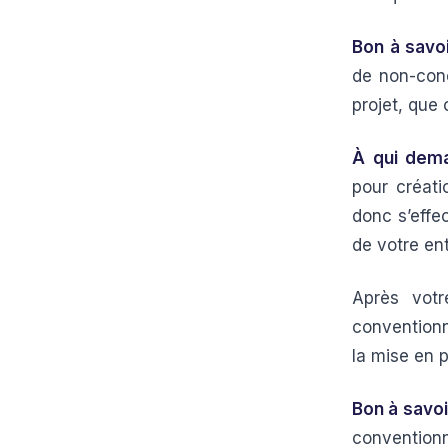
Bon à savo
de non-conc
projet, que 
À qui dema
pour créati
donc s’effec
de votre ent
Après vot
conventionn
la mise en p
Bon à savo
conventionn