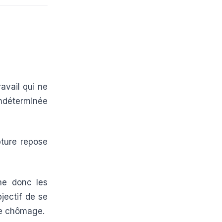
avail qui ne
ndéterminée
pture repose
e donc les
bjectif de se
le chômage.