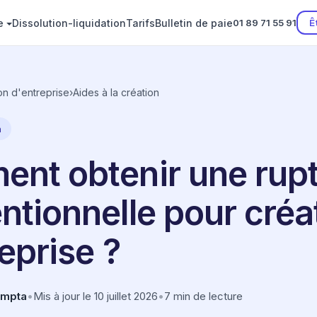
e
Dissolution-liquidation
Tarifs
Bulletin de paie
Ê
01 89 71 55 91
on d'entreprise
›
Aides à la création
n
nt obtenir une rup
ntionnelle pour créa
eprise ?
ompta
•
Mis à jour le 10 juillet 2026
•
7 min de lecture