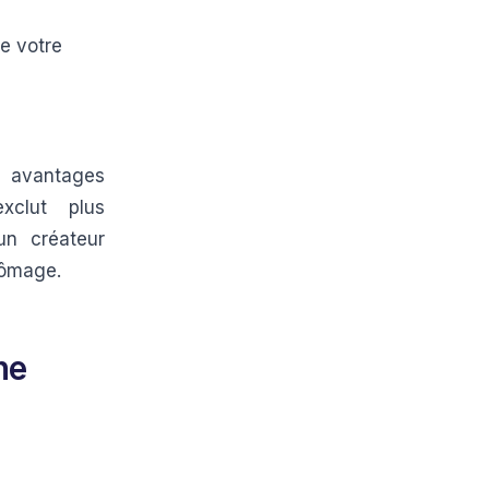
e votre
s avantages
xclut plus
un créateur
hômage.
ne