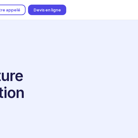
tre appelé
Devis en ligne
ture
tion