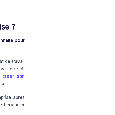
ise ?
nnelle pour
t de travail
avis ne soit
e
créer son
nce.
eprise après
z bénéficier