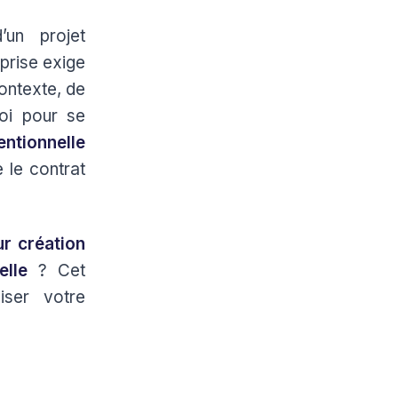
’un projet
prise exige
ontexte, de
loi pour se
entionnelle
 le contrat
ur création
lle
? Cet
iser votre