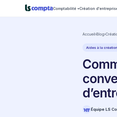
Comptabilité
Création d'entrepris
Accueil
›
Blog
›
Créati
Aides à la créatio
Comme
conve
d’entr
Équipe LS C