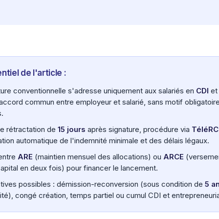
ntiel de l'article :
ture conventionnelle s'adresse uniquement aux salariés en
CDI
et
 accord commun entre employeur et salarié, sans motif obligatoire
s.
de rétractation de
15 jours
après signature, procédure via
TéléRC
cation automatique de l'indemnité minimale et des délais légaux.
entre
ARE
(maintien mensuel des allocations) ou
ARCE
(verseme
apital en deux fois) pour financer le lancement.
atives possibles : démission-reconversion (sous condition de
5 a
vité), congé création, temps partiel ou cumul CDI et entrepreneuria