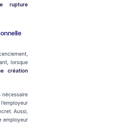
e rupture
ionnelle
icenciement,
ant, lorsque
ne création
s nécessaire
 l’employeur
cret. Aussi,
re employeur