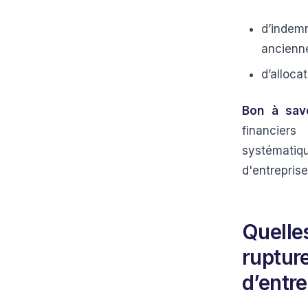
d’indemn
ancienne
d’alloca
Bon à sav
financier
systématiq
d'entrepris
Quelle
ruptur
d’entre