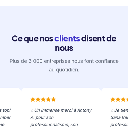
Ce que nos
clients
disent de
nous
Plus de 3 000 entreprises nous font confiance
au quotidien.
top!
« Un immense merci à Antony
« Je tien
mber
A. pour son
Sana Bens
e
professionnalisme, son
professio