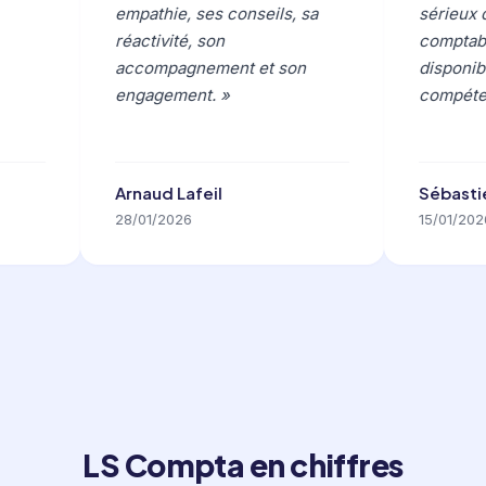
empathie, ses conseils, sa
sérieux da
réactivité, son
comptabili
accompagnement et son
disponible,
engagement. »
compétent
Arnaud Lafeil
Sébastie
28/01/2026
15/01/2026
LS Compta en chiffres