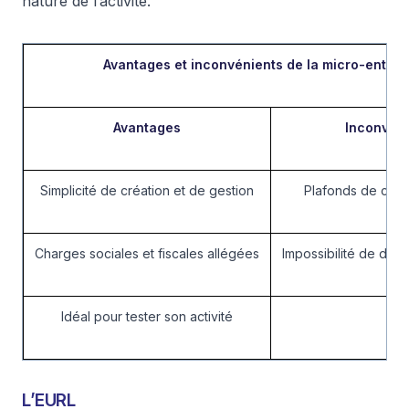
nature de l’activité.
Avantages et inconvénients de la micro-entrep
Avantages
Inconvéni
Simplicité de création et de gestion
Plafonds de chiffr
Charges sociales et fiscales allégées
Impossibilité de déd
Idéal pour tester son activité
L’EURL