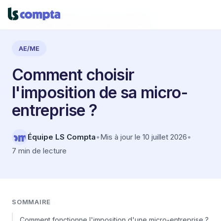
Accueil
›
Blog
›
Création d'entreprise
›
AE/ME
AE/ME
Comment choisir
l'imposition de sa micro-
entreprise ?
Équipe LS Compta
•
Mis à jour le 10 juillet 2026
•
7 min de lecture
SOMMAIRE
Comment fonctionne l'imposition d'une micro-entreprise ?