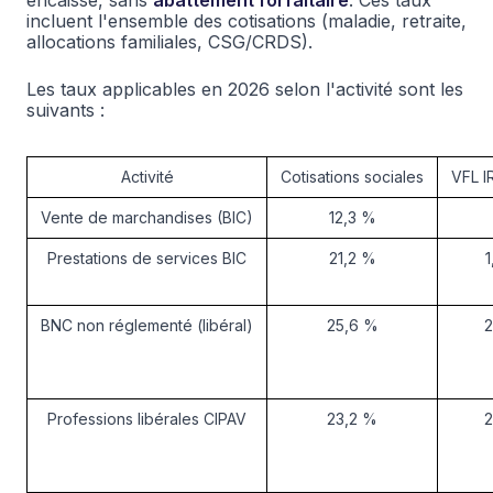
encaissé, sans
abattement forfaitaire
. Ces taux
incluent l'ensemble des cotisations (maladie, retraite,
allocations familiales, CSG/CRDS).
Les taux applicables en 2026 selon l'activité sont les
suivants :
Activité
Cotisations sociales
VFL I
Vente de marchandises (BIC)
12,3 %
Prestations de services BIC
21,2 %
BNC non réglementé (libéral)
25,6 %
2
Professions libérales CIPAV
23,2 %
2