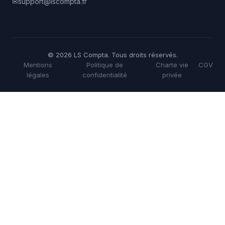
✉
support@lscompta.fr
© 2026 LS Compta. Tous droits réservés.
Mentions
Politique de
Charte vie
CGV
légales
confidentialité
privée