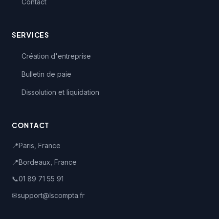
Contact
SERVICES
Création d'entreprise
Bulletin de paie
Dissolution et liquidation
CONTACT
📍
Paris, France
📍
Bordeaux, France
📞
01 89 71 55 91
✉
support@lscompta.fr