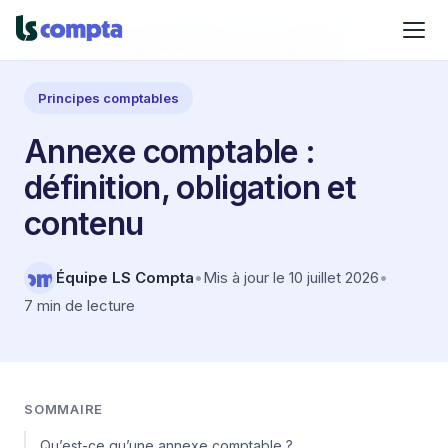
Accueil
›
Blog
›
Comptabilité
›
Principes comptables
Principes comptables
Annexe comptable :
définition, obligation et
contenu
Équipe LS Compta
•
Mis à jour le 10 juillet 2026
•
7 min de lecture
SOMMAIRE
Qu’est-ce qu’une annexe comptable ?