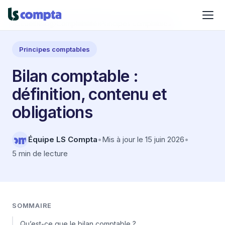
Accueil
›
Blog
›
Comptabilité
›
Principes comptables
Principes comptables
Bilan comptable :
définition, contenu et
obligations
Équipe LS Compta
•
Mis à jour le 15 juin 2026
•
5 min de lecture
SOMMAIRE
Qu’est-ce que le bilan comptable ?