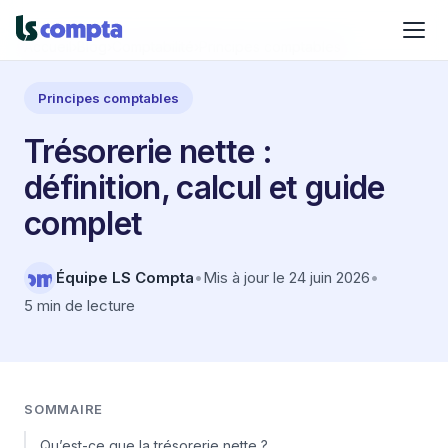
Accueil
›
Blog
›
Comptabilité
›
Principes comptables
Principes comptables
Trésorerie nette :
définition, calcul et guide
complet
Équipe LS Compta
•
Mis à jour le 24 juin 2026
•
5 min de lecture
SOMMAIRE
Qu’est-ce que la trésorerie nette ?