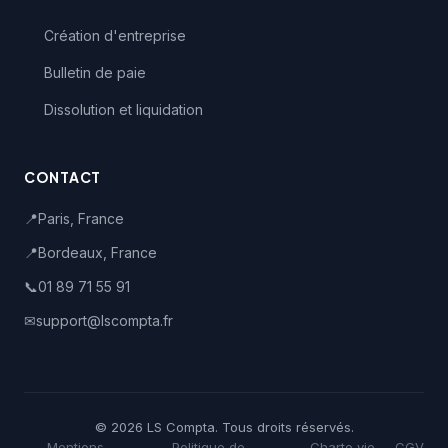
Création d'entreprise
Bulletin de paie
Dissolution et liquidation
CONTACT
📍
Paris, France
📍
Bordeaux, France
📞
01 89 71 55 91
✉
support@lscompta.fr
© 2026 LS Compta. Tous droits réservés.
Mentions
Politique de
Charte vie
CGV