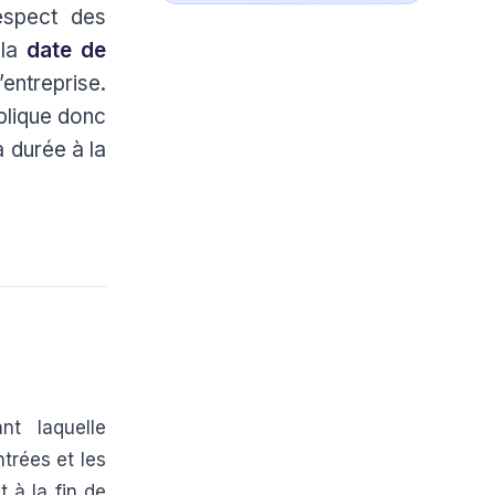
respect des
 la
date de
entreprise.
xplique donc
a durée à la
nt laquelle
trées et les
 à la fin de