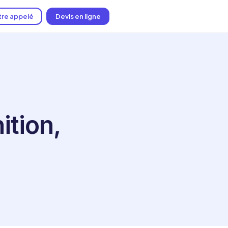
tre appelé
Devis en ligne
ition,