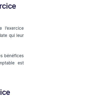
rcice
 l’exercice
ate qui leur
es bénéfices
mptable est
ice