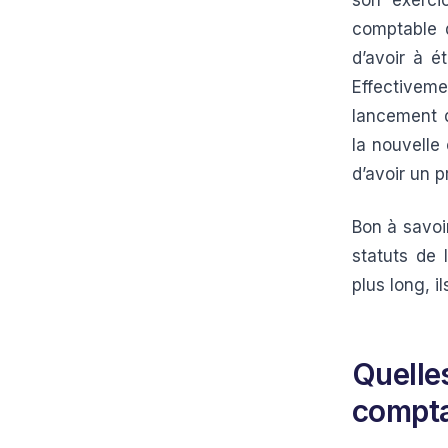
son exerci
comptable q
d’avoir à 
Effectiveme
lancement d
la nouvelle
d’avoir un 
Bon à savoir
statuts de 
plus long, il
Quelles
compta