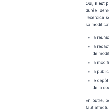
Oui, il est 
durée deme
l’exercice s
sa modifica
la réuni
la rédac
de modifi
la modif
la publi
le dépôt
de la so
En outre, p
faut effect