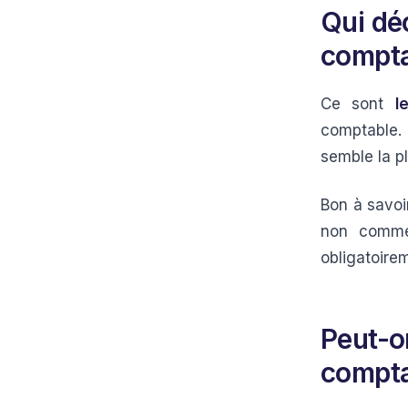
Qui déc
compta
Ce sont
l
comptable. 
semble la pl
Bon à savoi
non commer
obligatoire
Peut-o
compta