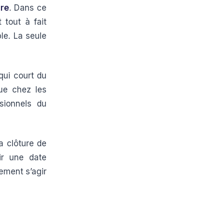
bre
. Dans ce
 tout à fait
le. La seule
qui court du
due chez les
sionnels du
a clôture de
ir une date
rement s’agir