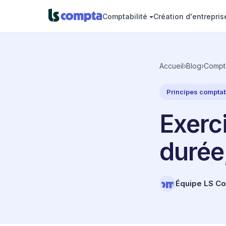
Comptabilité
Création d'entrepris
Accueil
›
Blog
›
Compta
Principes compta
Exerci
durée
Équipe LS C