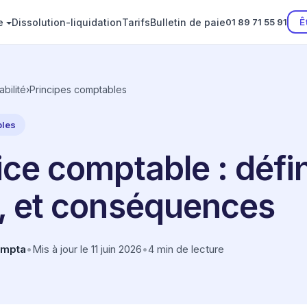
e
Dissolution-liquidation
Tarifs
Bulletin de paie
Ê
01 89 71 55 91
bilité
›
Principes comptables
bles
ce comptable : défin
, et conséquences
ompta
•
Mis à jour le 11 juin 2026
•
4 min de lecture