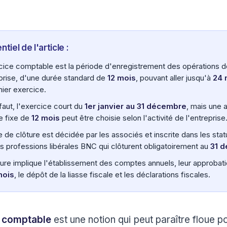
ntiel de l'article :
cice comptable est la période d'enregistrement des opérations d
eprise, d'une durée standard de
12 mois
, pouvant aller jusqu'à
24 
mier exercice.
faut, l'exercice court du
1er janvier au 31 décembre
, mais une 
e fixe de
12 mois
peut être choisie selon l'activité de l'entreprise
e de clôture est décidée par les associés et inscrite dans les stat
es professions libérales BNC qui clôturent obligatoirement au
31 
ture implique l'établissement des comptes annuels, leur approbat
mois
, le dépôt de la liasse fiscale et les déclarations fiscales.
 comptable
est une notion qui peut paraître floue p