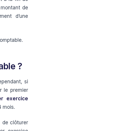
e montant de
ement d’une
comptable.
able ?
ependant, si
r le premier
r exercice
4 mois.
 de clôturer