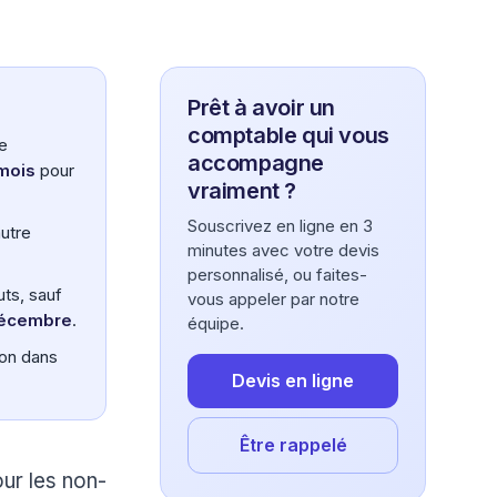
Prêt à avoir un
comptable qui vous
e
accompagne
mois
pour
vraiment ?
Souscrivez en ligne en 3
autre
minutes avec votre devis
.
personnalisé, ou faites-
uts, sauf
vous appeler par notre
décembre
.
équipe.
ion dans
Devis en ligne
Être rappelé
our les non-