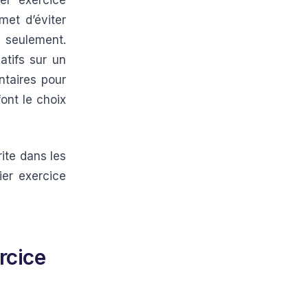
er exercice
met d’éviter
 seulement.
atifs sur un
ntaires pour
ont le choix
rite dans les
ier exercice
rcice