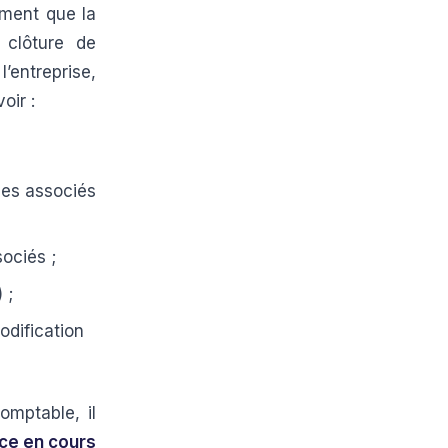
ment que la
 clôture de
’entreprise,
voir :
des associés
sociés ;
) ;
odification
omptable, il
ice en cours