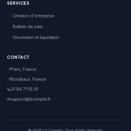
SERVICES
Création d'entreprise
Bulletin de paie
Dissolution et liquidation
CONTACT
📍
Paris, France
📍
Bordeaux, France
📞
01 89 71 55 91
✉
support@lscompta.fr
© 2026 LS Compta. Tous droits réservés.