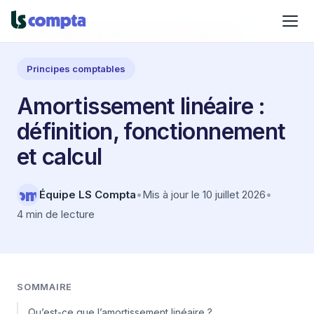
Accueil
›
Blog
›
Comptabilité
›
Principes comptables
Principes comptables
Amortissement linéaire :
définition, fonctionnement
et calcul
Équipe LS Compta
•
Mis à jour le 10 juillet 2026
•
4 min de lecture
SOMMAIRE
Qu’est-ce que l’amortissement linéaire ?