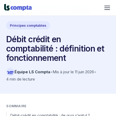
Accueil
›
Blog
›
Comptabilité
›
Principes comptables
Principes comptables
Débit crédit en
comptabilité : définition et
fonctionnement
Équipe LS Compta
•
Mis à jour le 11 juin 2026
•
4 min de lecture
SOMMAIRE
Débit-crédit en comptabilité : de quoi s’agit-il ?