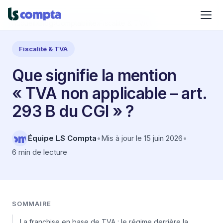
Accueil
›
Blog
›
Comptabilité
›
Fiscalité & TVA
Fiscalité & TVA
Que signifie la mention
« TVA non applicable – art.
293 B du CGI » ?
Équipe LS Compta
•
Mis à jour le 15 juin 2026
•
6 min de lecture
SOMMAIRE
La franchise en base de TVA : le régime derrière la