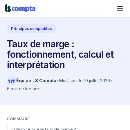
Accueil
›
Blog
›
Comptabilité
›
Principes comptables
Principes comptables
Taux de marge :
fonctionnement, calcul et
interprétation
Équipe LS Compta
•
Mis à jour le 10 juillet 2026
•
6 min de lecture
SOMMAIRE
Qu’est-ce que le taux de marge ?