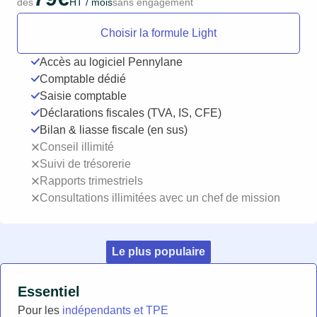
dès
HT / mois
sans engagement
Choisir la formule Light
Accès au logiciel Pennylane
Comptable dédié
Saisie comptable
Déclarations fiscales (TVA, IS, CFE)
Bilan & liasse fiscale (en sus)
Conseil illimité
Suivi de trésorerie
Rapports trimestriels
Consultations illimitées avec un chef de mission
Le plus populaire
Essentiel
Pour les
indépendants et TPE