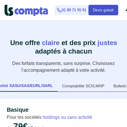
01 89 71 55 91
Devis gratuit
Une offre
claire
et des prix
justes
adaptés à chacun
Des forfaits transparents, sans surprise. Choisissez
l'accompagnement adapté à votre activité.
ilité SASU/SAS/EURL/SARL
Comptabilité SCI/LMNP
Bulleti
Basique
Pour les sociétés
holdings ou sans activité
79€