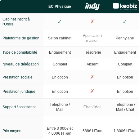
EC Physique
Cabinet inscrit à
✓
✗
✓
l'Ordre
Application
Plateforme de gestion
Selon cabinet
Pennylane
maison
Type de comptabilité
Engagement
Trésorerie
Engagement
Niveau de délégation
Complet
Absent
Complet
✗
Prestation sociale
En option
En option
✗
Prestation juridique
En option
En option
Téléphone /
Téléphone /
Support / assistance
Chat / Mail
Mail
Mail / Chat
Entre 3 000€ et
Prix moyen
588€ HT/an
1 800€ HT/an
4 000€ HT/an