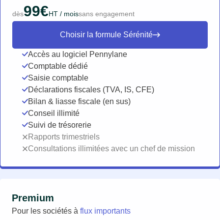
99€
dès
HT / mois
sans engagement
Choisir la formule Sérénité
Accès au logiciel Pennylane
Comptable dédié
Saisie comptable
Déclarations fiscales (TVA, IS, CFE)
Bilan & liasse fiscale (en sus)
Conseil illimité
Suivi de trésorerie
Rapports trimestriels
Consultations illimitées avec un chef de mission
Premium
Pour les sociétés à
flux importants