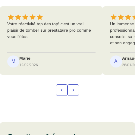
Votre réactivité top des top! c'est un vrai
Un immense m
plaisir de tomber sur prestataire pro comme
professionna
vous l'êtes.
conseils, sa
et son enga
Marie
Arnaud
M
A
12/02/2026
28/01/